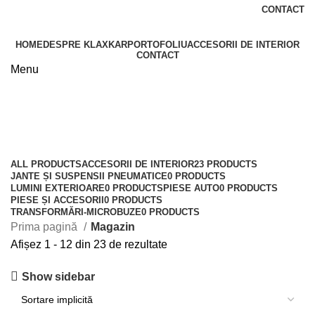
CONTACT
HOME
DESPRE KLAXKAR
PORTOFOLIU
ACCESORII DE INTERIOR
CONTACT
Menu
Magazin
Categories
ALL
PRODUCTS
ACCESORII DE INTERIOR
23 PRODUCTS
JANTE ȘI SUSPENSII PNEUMATICE
0 PRODUCTS
LUMINI EXTERIOARE
0 PRODUCTS
PIESE AUTO
0 PRODUCTS
PIESE ȘI ACCESORII
0 PRODUCTS
TRANSFORMĂRI-MICROBUZE
0 PRODUCTS
Prima pagină
Magazin
Afișez 1 - 12 din 23 de rezultate
Show sidebar